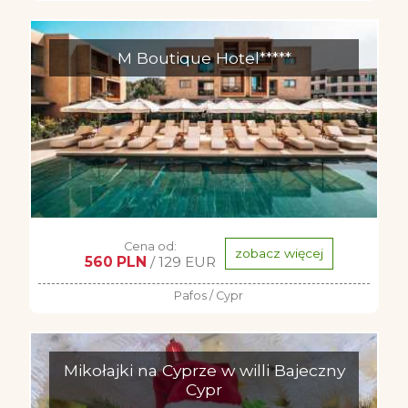
M Boutique Hotel*****
Cena od:
zobacz więcej
560 PLN
/ 129 EUR
Pafos / Cypr
Mikołajki na Cyprze w willi Bajeczny
Cypr