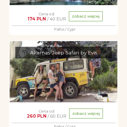
Cena od:
zobacz więcej
174 PLN
/ 40 EUR
Pafos / Cypr
Akamas Jeep Safari by Evis
Cena od:
zobacz więcej
260 PLN
/ 60 EUR
Pafos / Cypr