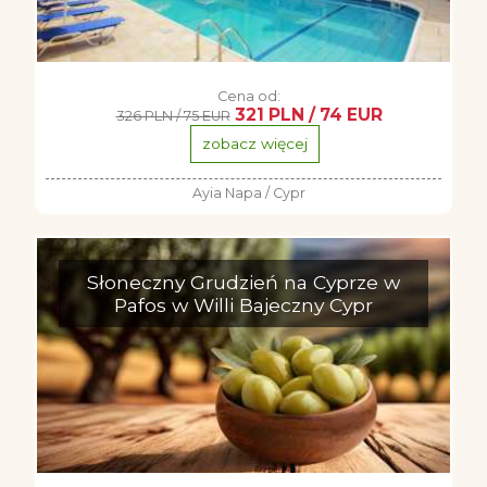
Cena od:
321 PLN / 74 EUR
326 PLN / 75 EUR
zobacz więcej
Ayia Napa / Cypr
Słoneczny Grudzień na Cyprze w
Pafos w Willi Bajeczny Cypr