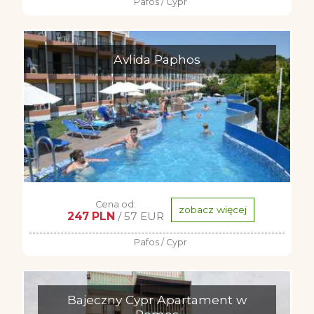
Pafos / Cypr
Avlida Paphos
Cena od:
zobacz więcej
247 PLN
/ 57 EUR
Pafos / Cypr
Bajeczny Cypr Apartament w