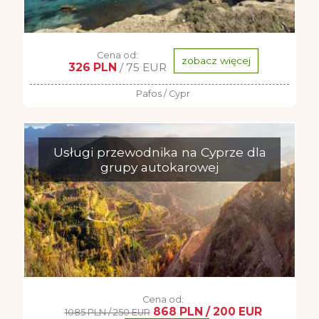
Cena od:
zobacz więcej
326 PLN
/ 75 EUR
Pafos / Cypr
Usługi przewodnika na Cyprze dla
grupy autokarowej
Cena od:
868 PLN / 200 EUR
1085 PLN / 250 EUR