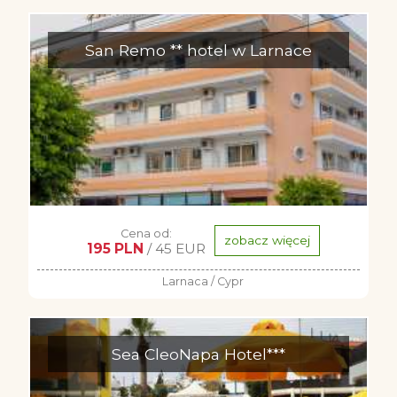
San Remo ** hotel w Larnace
Cena od:
zobacz więcej
195 PLN
/ 45 EUR
Larnaca / Cypr
Sea CleoNapa Hotel***