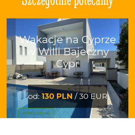
Wakacje na Cyprze
w Willi Bajeczny
Cypr
od:
130 PLN
/ 30 EUR
zobacz więcej