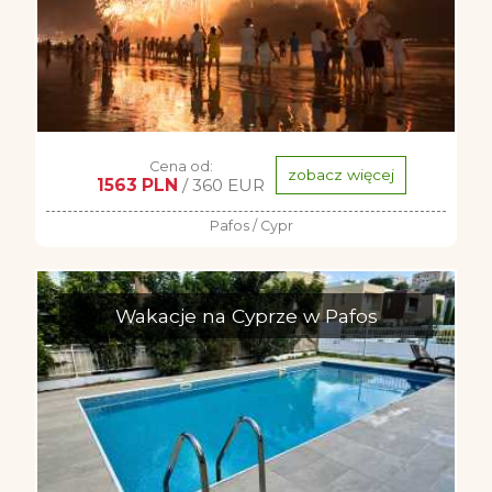
Cena od:
zobacz więcej
1563 PLN
/ 360 EUR
Pafos / Cypr
Wakacje na Cyprze w Pafos