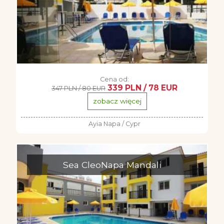
Cena od:
339 PLN / 78 EUR
347 PLN / 80 EUR
zobacz więcej
Ayia Napa / Cypr
Sea CleoNapa Mandali