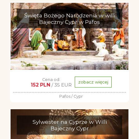
Święta Bożego Narodzenia w willi
Bajeczny Cypr w Pafos
Cena od:
zobacz więcej
152 PLN
/ 35 EUR
Pafos / Cypr
Sylwester na Cyprze w Willi
Bajeczny Cypr