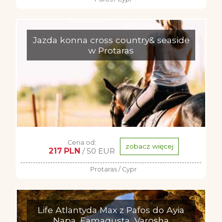
Jazda konna cross country& seaside
w Protaras
Cena od:
zobacz więcej
217 PLN
/ 50 EUR
Protaras / Cypr
Life Atlantyda Max z Pafos do Ayia
Napa, Famagusta, Varosha