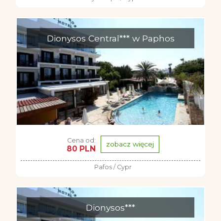
Dionysos Central*** w Paphos
Cena od:
zobacz więcej
80 PLN
Pafos / Cypr
Dionysos***