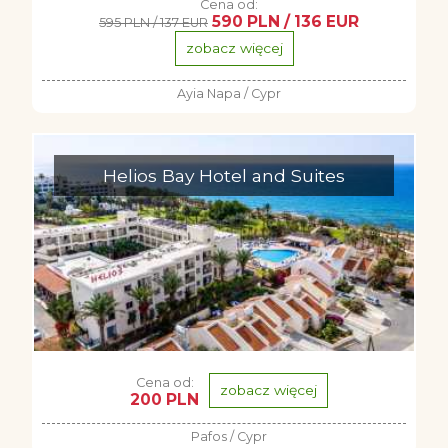
Cena od:
590 PLN / 136 EUR
595 PLN / 137 EUR
zobacz więcej
Ayia Napa / Cypr
Helios Bay Hotel and Suites
Cena od:
zobacz więcej
200 PLN
Pafos / Cypr