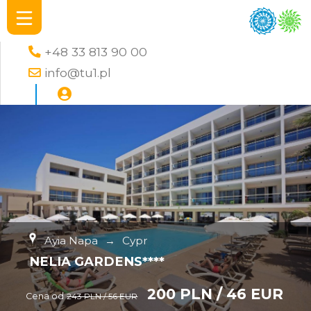
+48 33 813 90 00
info@tu1.pl
Ayia Napa
→
Cypr
NELIA GARDENS****
200 PLN / 46 EUR
Cena od
243 PLN / 56 EUR