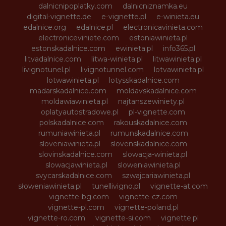
dalnicnipoplatky.com
dalnicniznamka.eu
digital-vignette.de
e-vignette.pl
e-winieta.eu
edalnice.org
edalnice.pl
electronicavinieta.com
electroniceviniete.com
estoniawinieta.pl
estonskadalnice.com
ewinieta.pl
info365.pl
litvadalnice.com
litwa-winieta.pl
litwawinieta.pl
livignotunel.pl
livignotunnel.com
lotvawinieta.pl
lotwawinieta.pl
lotysskadalnice.com
madarskadalnice.com
moldavskadalnice.com
moldawiawinieta.pl
najtanszewiniety.pl
oplatyautostradowe.pl
pl-vignette.com
polskadalnice.com
rakouskadalnice.com
rumuniawinieta.pl
rumunskadalnice.com
sloveniawinieta.pl
slovenskadalnice.com
slovinskadalnice.com
slowacja-winieta.pl
slowacjawinieta.pl
sloweniawinieta.pl
svycarskadalnice.com
szwajcariawinieta.pl
słoweniawinieta.pl
tunellivigno.pl
vignette-at.com
vignette-bg.com
vignette-cz.com
vignette-pl.com
vignette-poland.pl
vignette-ro.com
vignette-si.com
vignette.pl