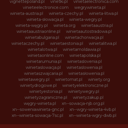
vignettepoland.pl
vinetki.pl
vinietaelectronica.com
vinieteelectronice.com
wegrywinieta.pl
winieta-austria.pl
winieta-czechy.pl
winieta-litwa.pl
winieta-słowacja.pl
winieta-wegry.pl
winieta-węgry.pl
winieta.org
winietaaustria.pl
winietaaustriaonline.pl
winietaautostradowa.pl
winietabulgaria.pl
winietachorwacja.pl
winietaczechy.pl
winietaestonia.pl
winietalitwa.pl
winietalotwa.pl
winietamoldawia.pl
winietaonline.com
winietapolska.pl
winietarumunia.pl
winietaslovenia.pl
winietaslowacja.pl
winietaslowenia.pl
winietaszwajcaria.pl
winietasłowenia.pl
winietawegry.pl
winietomat.pl
winiety.org
winietydrogowe.pl
winietyelektroniczne.pl
winietyestonia.pl
winietywegry.pl
winietyzagraniczne.pl
winietyzakup.pl
węgry-winieta.pl
xn--sowacja-njb.org.pl
xn--soweniawinieta-gnc.pl
xn--wgry-winieta-4vb.pl
xn--winieta-sowacja-7sc.pl
xn--winieta-wgry-dwb.pl