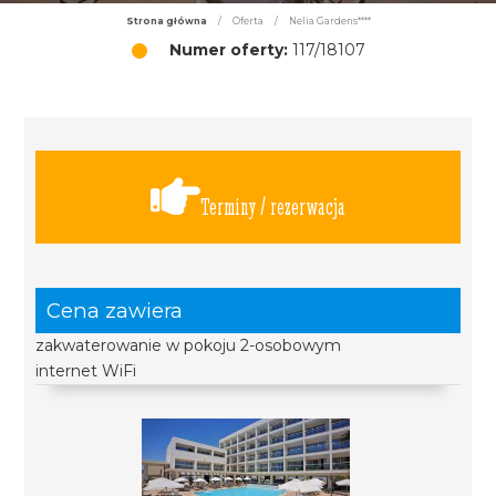
Strona główna
/
Oferta
/
Nelia Gardens****
Numer oferty:
117/18107
Terminy / rezerwacja
Cena zawiera
zakwaterowanie w pokoju 2-osobowym
internet WiFi