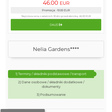
46.00
EUR
Promocja
:
-10.00
EUR
Najniższa cena z ostatnich 30 dni przed obniżką:
46.00 EUR
DALEJ
Nelia Gardens****
1) Terminy / składniki podstawowe / transport
2) Dane osobowe / składniki dodatkowe /
dokumenty
3) Podsumowanie