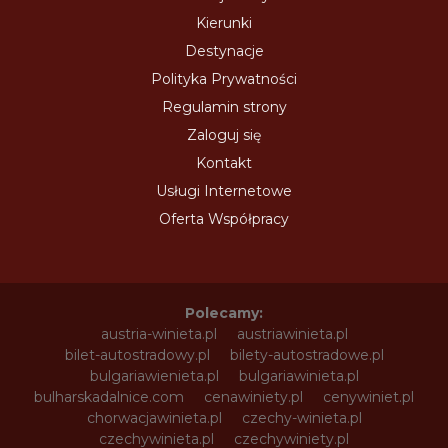
Kierunki
Destynacje
Polityka Prywatności
Regulamin strony
Zaloguj się
Kontakt
Usługi Internetowe
Oferta Współpracy
Polecamy:
austria-winieta.pl
austriawinieta.pl
bilet-autostradowy.pl
bilety-autostradowe.pl
bulgariawienieta.pl
bulgariawinieta.pl
bulharskadalnice.com
cenawiniety.pl
cenywiniet.pl
chorwacjawinieta.pl
czechy-winieta.pl
czechywinieta.pl
czechywiniety.pl