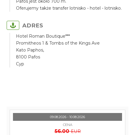
Pafos jest około 700 m.
Oferujemy także transfer lotnisko - hotel - lotnisko.
ADRES
Hotel Roman Boutique***
Promitheos 1 & Tombs of the Kings Ave
Kato Paphos,
8100 Pafos
Cyp
09.08.2026 - 10.08.2026
CENA
56.00
EUR