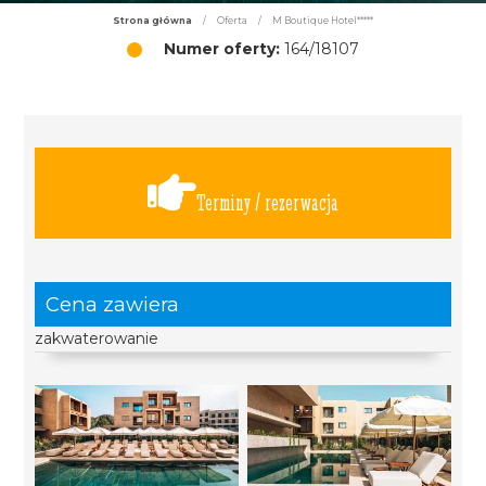
Strona główna
/
Oferta
/
M Boutique Hotel*****
Numer oferty:
164/18107
Terminy / rezerwacja
Cena zawiera
zakwaterowanie