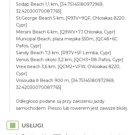
Sodap Beach 1,1 km, [34.75145180972969,
32.42030070087765]
St.George Beach 5 km, [R93V+9QF, Chlorakas 8220,
Cypr]
Mersini Beach 6 km, [Q9WV+7J Chloraka, Cypr]
Municipal Beach, plaża miejska 550m, [QC48+6C
Pafos, Cypr]
Sandy Beach 7,3 km, [R97V+5F Lemba, Cypr]
Venus Beach około 3,2 km, [QCH3+R8 Pafos, Cypr]
Vrexi beach 3,6 km, [QCM2+VFW, Chlorakas 8220,
Cypr]
Vrisoudia ΙΙ Beach 900 m, [34.75145180972969,
32.42030070087765]
Odległości podane są przy założeniu jazdy
samochodem. Pieszo lub rowerem jest zawsze bliżej.
USŁUGI