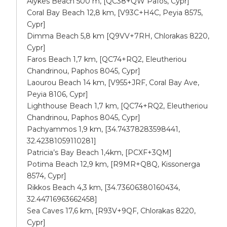
Alykes Beach 500 m, [QC38+QW Pafos, Cypr]
Coral Bay Beach 12,8 km, [V93C+H4C, Peyia 8575,
Cypr]
Dimma Beach 5,8 km [Q9VV+7RH, Chlorakas 8220,
Cypr]
Faros Beach 1,7 km, [QC74+RQ2, Eleutheriou
Chandrinou, Paphos 8045, Cypr]
Laourou Beach 14 km, [V955+JRF, Coral Bay Ave,
Peyia 8106, Cypr]
Lighthouse Beach 1,7 km, [QC74+RQ2, Eleutheriou
Chandrinou, Paphos 8045, Cypr]
Pachyammos 1,9 km, [34.74378283598441,
32.42381059110281]
Patricia’s Bay Beach 1,4km, [PCXF+3QM]
Potima Beach 12,9 km, [R9MR+Q8Q, Kissonerga
8574, Cypr]
Rikkos Beach 4,3 km, [34.73606380160434,
32.44716963662458]
Sea Caves 17,6 km, [R93V+9QF, Chlorakas 8220,
Cypr]