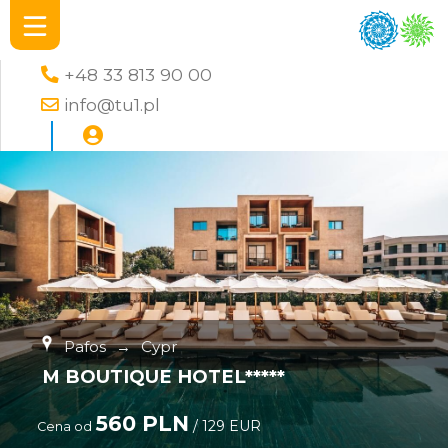
+48 33 813 90 00
info@tu1.pl
Pafos
→
Cypr
M BOUTIQUE HOTEL*****
560 PLN
/ 129 EUR
Cena od