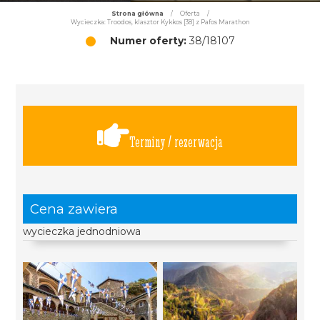
Strona główna
/
Oferta
/
Wycieczka: Troodos, klasztor Kykkos [38] z Pafos Marathon
Numer oferty:
38/18107
Terminy / rezerwacja
Cena zawiera
wycieczka jednodniowa