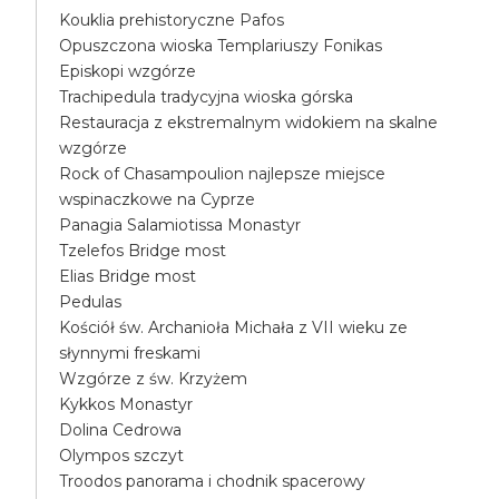
Kouklia prehistoryczne Pafos
Opuszczona wioska Templariuszy Fonikas
Episkopi wzgórze
Trachipedula tradycyjna wioska górska
Restauracja z ekstremalnym widokiem na skalne
wzgórze
Rock of Chasampoulion najlepsze miejsce
wspinaczkowe na Cyprze
Panagia Salamiotissa Monastyr
Tzelefos Bridge most
Elias Bridge most
Pedulas
Kościół św. Archanioła Michała z VII wieku ze
słynnymi freskami
Wzgórze z św. Krzyżem
Kykkos Monastyr
Dolina Cedrowa
Olympos szczyt
Troodos panorama i chodnik spacerowy