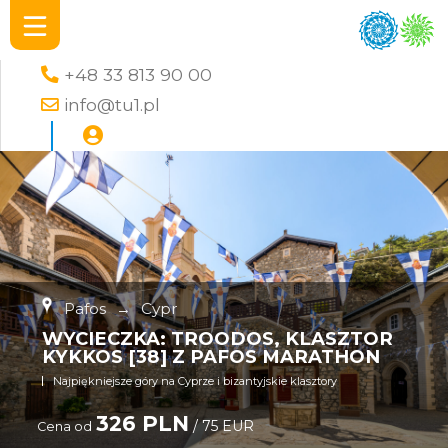
+48 33 813 90 00
info@tu1.pl
Pafos
→
Cypr
WYCIECZKA: TROODOS, KLASZTOR
KYKKOS [38] Z PAFOS MARATHON
Najpiękniejsze góry na Cyprze i bizantyjskie klasztory
326 PLN
/ 75 EUR
Cena od