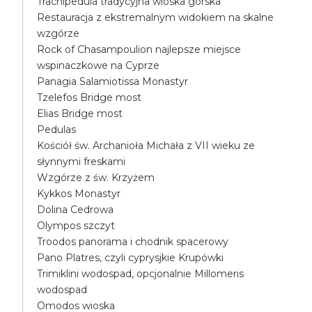
Trachipedula tradycyjna wioska górska
Restauracja z ekstremalnym widokiem na skalne
wzgórze
Rock of Chasampoulion najlepsze miejsce
wspinaczkowe na Cyprze
Panagia Salamiotissa Monastyr
Tzelefos Bridge most
Elias Bridge most
Pedulas
Kościół św. Archanioła Michała z VII wieku ze
słynnymi freskami
Wzgórze z św. Krzyżem
Kykkos Monastyr
Dolina Cedrowa
Olympos szczyt
Troodos panorama i chodnik spacerowy
Pano Platres, czyli cyprysjkie Krupówki
Trimiklini wodospad, opcjonalnie Millomeris
wodospad
Omodos wioska