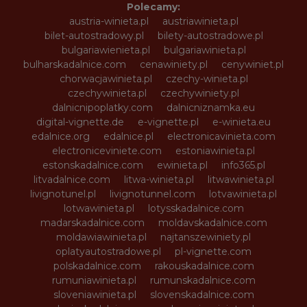
Polecamy:
austria-winieta.pl
austriawinieta.pl
bilet-autostradowy.pl
bilety-autostradowe.pl
bulgariawienieta.pl
bulgariawinieta.pl
bulharskadalnice.com
cenawiniety.pl
cenywiniet.pl
chorwacjawinieta.pl
czechy-winieta.pl
czechywinieta.pl
czechywiniety.pl
dalnicnipoplatky.com
dalnicniznamka.eu
digital-vignette.de
e-vignette.pl
e-winieta.eu
edalnice.org
edalnice.pl
electronicavinieta.com
electroniceviniete.com
estoniawinieta.pl
estonskadalnice.com
ewinieta.pl
info365.pl
litvadalnice.com
litwa-winieta.pl
litwawinieta.pl
livignotunel.pl
livignotunnel.com
lotvawinieta.pl
lotwawinieta.pl
lotysskadalnice.com
madarskadalnice.com
moldavskadalnice.com
moldawiawinieta.pl
najtanszewiniety.pl
oplatyautostradowe.pl
pl-vignette.com
polskadalnice.com
rakouskadalnice.com
rumuniawinieta.pl
rumunskadalnice.com
sloveniawinieta.pl
slovenskadalnice.com