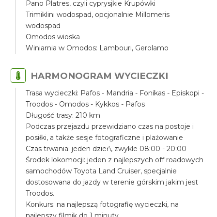
Pano Platres, czyli cyprysjkie Krupówki
Trimiklini wodospad, opcjonalnie Millomeris
wodospad
Omodos wioska
Winiarnia w Omodos: Lambouri, Gerolamo
HARMONOGRAM WYCIECZKI
Trasa wycieczki: Pafos - Mandria - Fonikas - Episkopi -
Troodos - Omodos - Kykkos - Pafos
Długość trasy: 210 km
Podczas przejazdu przewidziano czas na postoje i
posiłki, a także sesje fotograficzne i plażowanie
Czas trwania: jeden dzień, zwykle 08:00 - 20:00
Środek lokomocji: jeden z najlepszych off roadowych
samochodów Toyota Land Cruiser, specjalnie
dostosowana do jazdy w terenie górskim jakim jest
Troodos.
Konkurs: na najlepszą fotografię wycieczki, na
najlepszy filmik do 1 minuty.