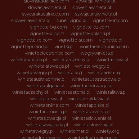
slovinskadalnice.com
slowacja-winieta.pl
slowacjawinieta.pl
sloweniawinieta.pl
svycarskadalnice.com
szwajcariawinieta.pl
słoweniawinieta.pl
tunellivigno.pl
vignette-at.com
vignette-bg.com
vignette-cz.com
vignette-pl.com
vignette-poland.pl
vignette-ro.com
vignette-si.com
vignette.pl
vignettepoland.pl
vinetki.pl
vinietaelectronica.com
vinieteelectronice.com
wegrywinieta.pl
winieta-austria.pl
winieta-czechy.pl
winieta-litwa.pl
winieta-słowacja.pl
winieta-wegry.pl
winieta-węgry.pl
winieta.org
winietaaustria.pl
winietaaustriaonline.pl
winietaautostradowa.pl
winietabulgaria.pl
winietachorwacja.pl
winietaczechy.pl
winietaestonia.pl
winietalitwa.pl
winietalotwa.pl
winietamoldawia.pl
winietaonline.com
winietapolska.pl
winietarumunia.pl
winietaslovenia.pl
winietaslowacja.pl
winietaslowenia.pl
winietaszwajcaria.pl
winietasłowenia.pl
winietawegry.pl
winietomat.pl
winiety.org
winietydrogowe.pl
winietyelektroniczne.pl