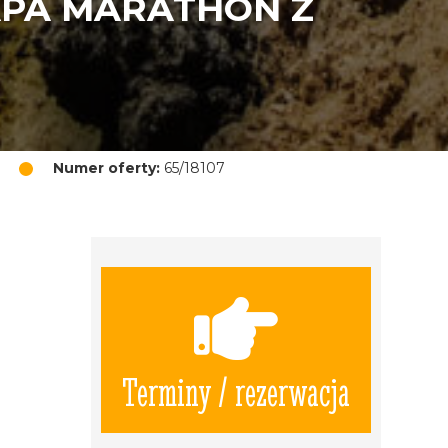
APA MARATHON Z
Numer oferty:
65/18107
Terminy / rezerwacja