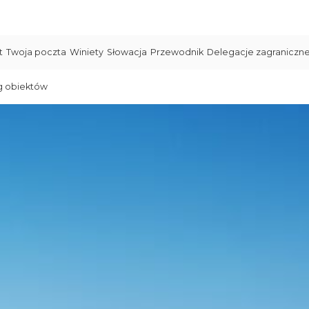
t
Twoja poczta
Winiety
Słowacja
Przewodnik
Delegacje zagraniczn
g obiektów