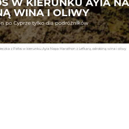
OS W KIERUNKU AYIA N
Ą WINA I OLIWY
n po Cyprze tylko dla podróżników
eczka z Pafos w kierunku Ayia Napa Marathon z Lefkarą, odrobiną wina i oliwy