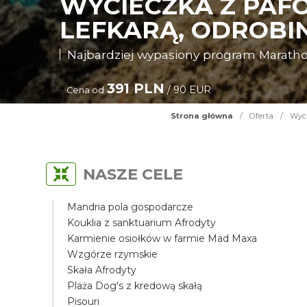
WYCIECZKA Z PAF
LEFKARĄ, ODROBIN
Najbardziej wypasiony program Maratho
391 PLN
/ 90 EUR
Cena od
Strona główna
/
Oferta
/
Wyci
NASZE CELE
Mandria pola gospodarcze
Kouklia z sanktuarium Afrodyty
Karmienie osiołków w farmie Mad Maxa
Wzgórze rzymskie
Skała Afrodyty
Plaża Dog's z kredową skałą
Pisouri