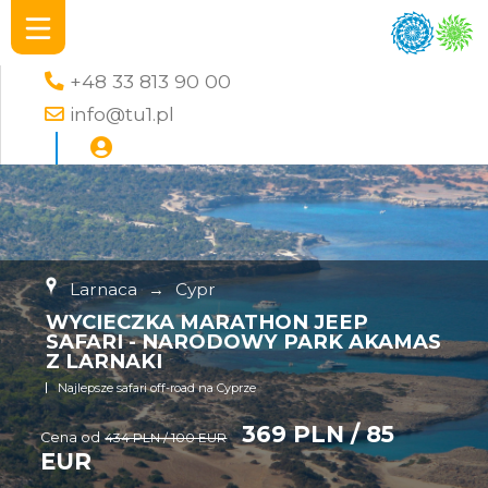
+48 33 813 90 00
info@tu1.pl
Larnaca
→
Cypr
WYCIECZKA MARATHON JEEP
SAFARI - NARODOWY PARK AKAMAS
Z LARNAKI
Najlepsze safari off-road na Cyprze
369 PLN / 85
Cena od
434 PLN / 100 EUR
EUR