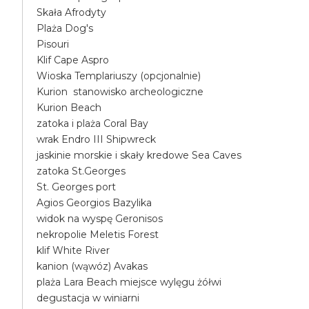
Skała Afrodyty
Plaża Dog's
Pisouri
Klif Cape Aspro
Wioska Templariuszy (opcjonalnie)
Kurion stanowisko archeologiczne
Kurion Beach
zatoka i plaża Coral Bay
wrak Endro III Shipwreck
jaskinie morskie i skały kredowe Sea Caves
zatoka St.Georges
St. Georges port
Agios Georgios Bazylika
widok na wyspę Geronisos
nekropolie Meletis Forest
klif White River
kanion (wąwóz) Avakas
plaża Lara Beach miejsce wylęgu żółwi
degustacja w winiarni