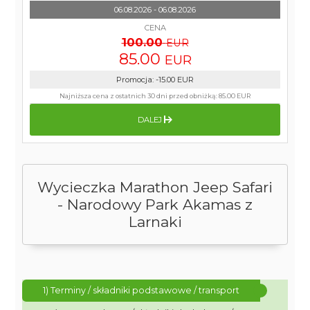
06.08.2026 - 06.08.2026
CENA
100.00
EUR
85.00
EUR
Promocja
:
-15.00
EUR
Najniższa cena z ostatnich 30 dni przed obniżką:
85.00 EUR
DALEJ
Wycieczka Marathon Jeep Safari
- Narodowy Park Akamas z
Larnaki
1) Terminy / składniki podstawowe / transport