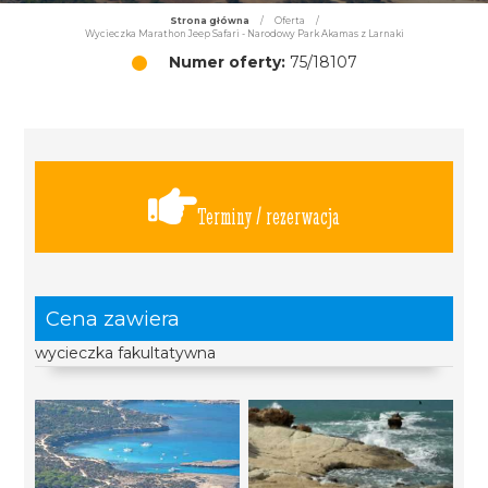
Strona główna
/
Oferta
/
Wycieczka Marathon Jeep Safari - Narodowy Park Akamas z Larnaki
Numer oferty:
75/18107
Terminy / rezerwacja
Cena zawiera
wycieczka fakultatywna