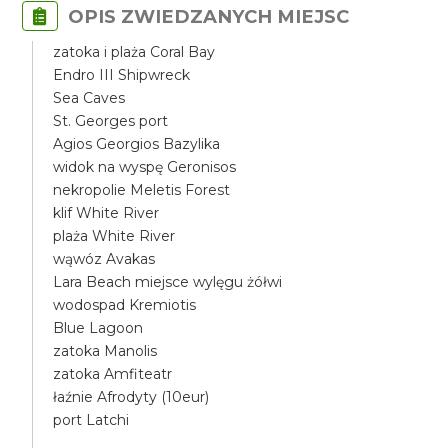
OPIS ZWIEDZANYCH MIEJSC
zatoka i plaża Coral Bay
Endro III Shipwreck
Sea Caves
St. Georges port
Agios Georgios Bazylika
widok na wyspę Geronisos
nekropolie Meletis Forest
klif White River
plaża White River
wąwóz Avakas
Lara Beach miejsce wylęgu żółwi
wodospad Kremiotis
Blue Lagoon
zatoka Manolis
zatoka Amfiteatr
łaźnie Afrodyty (10eur)
port Latchi