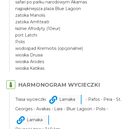
safari po parku narodowym Akamas
najpiękniejsza plaża Blue Lagoon
zatoka Manolis
zatoka Amfiteatr
łaźnie Afrodyty (10eur)
port Latchi
Polis
wodospad Kremiotis (opcjonalnie)
wioska Drusia
wioska Arodes
wioska Katikas
HARMONOGRAM WYCIECZKI
Trasa wycieczki:
Larnaka
- Pafos - Peia - St.
Georges - Avakas - Lara - Blue Lagoon - Polis -
Larnaka