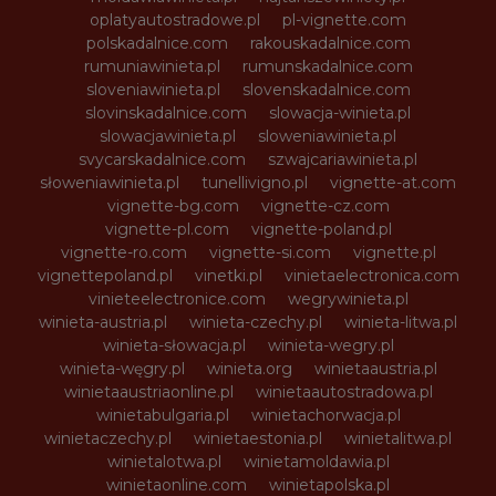
oplatyautostradowe.pl
pl-vignette.com
polskadalnice.com
rakouskadalnice.com
rumuniawinieta.pl
rumunskadalnice.com
sloveniawinieta.pl
slovenskadalnice.com
slovinskadalnice.com
slowacja-winieta.pl
slowacjawinieta.pl
sloweniawinieta.pl
svycarskadalnice.com
szwajcariawinieta.pl
słoweniawinieta.pl
tunellivigno.pl
vignette-at.com
vignette-bg.com
vignette-cz.com
vignette-pl.com
vignette-poland.pl
vignette-ro.com
vignette-si.com
vignette.pl
vignettepoland.pl
vinetki.pl
vinietaelectronica.com
vinieteelectronice.com
wegrywinieta.pl
winieta-austria.pl
winieta-czechy.pl
winieta-litwa.pl
winieta-słowacja.pl
winieta-wegry.pl
winieta-węgry.pl
winieta.org
winietaaustria.pl
winietaaustriaonline.pl
winietaautostradowa.pl
winietabulgaria.pl
winietachorwacja.pl
winietaczechy.pl
winietaestonia.pl
winietalitwa.pl
winietalotwa.pl
winietamoldawia.pl
winietaonline.com
winietapolska.pl