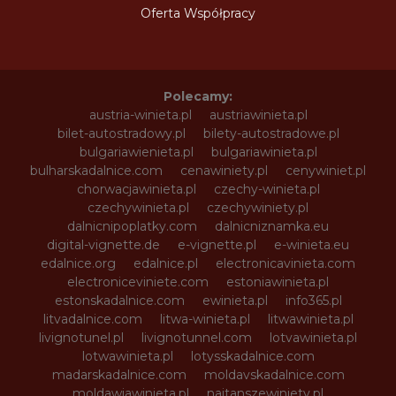
Oferta Współpracy
Polecamy:
austria-winieta.pl
austriawinieta.pl
bilet-autostradowy.pl
bilety-autostradowe.pl
bulgariawienieta.pl
bulgariawinieta.pl
bulharskadalnice.com
cenawiniety.pl
cenywiniet.pl
chorwacjawinieta.pl
czechy-winieta.pl
czechywinieta.pl
czechywiniety.pl
dalnicnipoplatky.com
dalnicniznamka.eu
digital-vignette.de
e-vignette.pl
e-winieta.eu
edalnice.org
edalnice.pl
electronicavinieta.com
electroniceviniete.com
estoniawinieta.pl
estonskadalnice.com
ewinieta.pl
info365.pl
litvadalnice.com
litwa-winieta.pl
litwawinieta.pl
livignotunel.pl
livignotunnel.com
lotvawinieta.pl
lotwawinieta.pl
lotysskadalnice.com
madarskadalnice.com
moldavskadalnice.com
moldawiawinieta.pl
najtanszewiniety.pl