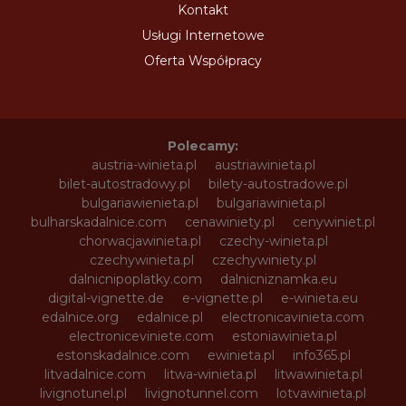
Kontakt
Usługi Internetowe
Oferta Współpracy
Polecamy:
austria-winieta.pl
austriawinieta.pl
bilet-autostradowy.pl
bilety-autostradowe.pl
bulgariawienieta.pl
bulgariawinieta.pl
bulharskadalnice.com
cenawiniety.pl
cenywiniet.pl
chorwacjawinieta.pl
czechy-winieta.pl
czechywinieta.pl
czechywiniety.pl
dalnicnipoplatky.com
dalnicniznamka.eu
digital-vignette.de
e-vignette.pl
e-winieta.eu
edalnice.org
edalnice.pl
electronicavinieta.com
electroniceviniete.com
estoniawinieta.pl
estonskadalnice.com
ewinieta.pl
info365.pl
litvadalnice.com
litwa-winieta.pl
litwawinieta.pl
livignotunel.pl
livignotunnel.com
lotvawinieta.pl