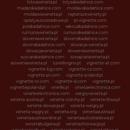
lotwawinieta.pl
lotysskadalnice.com
madarskadalnice.com
moldavskadalnice.com
moldawiawinieta.pl
najtanszewiniety.pl
oplatyautostradowe.pl
pl-vignette.com
polskadalnice.com
rakouskadalnice.com
rumuniawinieta.pl
rumunskadalnice.com
sloveniawinieta.pl
slovenskadalnice.com
slovinskadalnice.com
slowacja-winieta.pl
slowacjawinieta.pl
sloweniawinieta.pl
svycarskadalnice.com
szwajcariawinieta.pl
słoweniawinieta.pl
tunellivigno.pl
vignette-at.com
vignette-bg.com
vignette-cz.com
vignette-pl.com
vignette-poland.pl
vignette-ro.com
vignette-si.com
vignette.pl
vignettepoland.pl
vinetki.pl
vinietaelectronica.com
vinieteelectronice.com
wegrywinieta.pl
winieta-austria.pl
winieta-czechy.pl
winieta-litwa.pl
winieta-słowacja.pl
winieta-wegry.pl
winieta-węgry.pl
winieta.org
winietaaustria.pl
winietaaustriaonline.pl
winietaautostradowa.pl
winietabulgaria.pl
winietachorwacja.pl
winietaczechy.pl
winietaestonia.pl
winietalitwa.pl