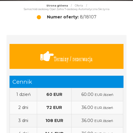
Strona główna
/
Oferta
/
Samochód osobowy Opel Zafira 7-osobowy Automatyczna Skrzynia
Numer oferty:
8/18107
Terminy / rezerwacja
Cennik
1 dzień
60 EUR
60.00
EUR /dzień
2 dni
72 EUR
36.00
EUR /dzień
3 dni
108 EUR
36.00
EUR /dzień