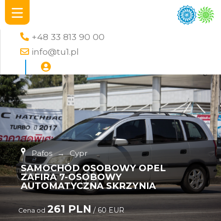
+48 33 813 90 00
info@tu1.pl
Pafos
→
Cypr
SAMOCHÓD OSOBOWY OPEL
ZAFIRA 7-OSOBOWY
AUTOMATYCZNA SKRZYNIA
261 PLN
/ 60 EUR
Cena od