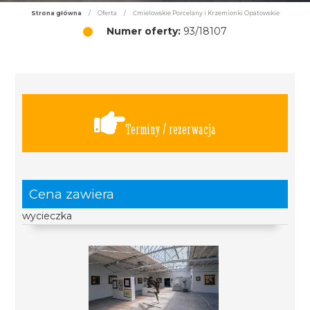
Strona główna
/
Oferta
/
Ćmielowskie Porcelany i Krzemionki Opatowskie
Numer oferty:
93/18107
Terminy / rezerwacja
Cena zawiera
wycieczka