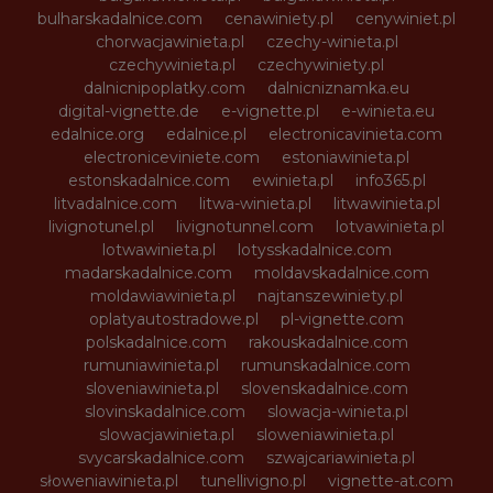
bulharskadalnice.com
cenawiniety.pl
cenywiniet.pl
chorwacjawinieta.pl
czechy-winieta.pl
czechywinieta.pl
czechywiniety.pl
dalnicnipoplatky.com
dalnicniznamka.eu
digital-vignette.de
e-vignette.pl
e-winieta.eu
edalnice.org
edalnice.pl
electronicavinieta.com
electroniceviniete.com
estoniawinieta.pl
estonskadalnice.com
ewinieta.pl
info365.pl
litvadalnice.com
litwa-winieta.pl
litwawinieta.pl
livignotunel.pl
livignotunnel.com
lotvawinieta.pl
lotwawinieta.pl
lotysskadalnice.com
madarskadalnice.com
moldavskadalnice.com
moldawiawinieta.pl
najtanszewiniety.pl
oplatyautostradowe.pl
pl-vignette.com
polskadalnice.com
rakouskadalnice.com
rumuniawinieta.pl
rumunskadalnice.com
sloveniawinieta.pl
slovenskadalnice.com
slovinskadalnice.com
slowacja-winieta.pl
slowacjawinieta.pl
sloweniawinieta.pl
svycarskadalnice.com
szwajcariawinieta.pl
słoweniawinieta.pl
tunellivigno.pl
vignette-at.com