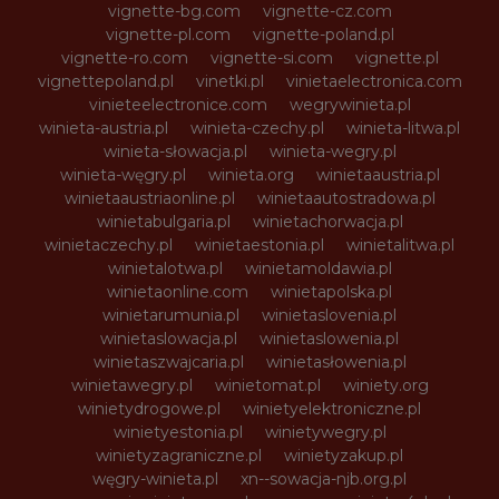
vignette-bg.com
vignette-cz.com
vignette-pl.com
vignette-poland.pl
vignette-ro.com
vignette-si.com
vignette.pl
vignettepoland.pl
vinetki.pl
vinietaelectronica.com
vinieteelectronice.com
wegrywinieta.pl
winieta-austria.pl
winieta-czechy.pl
winieta-litwa.pl
winieta-słowacja.pl
winieta-wegry.pl
winieta-węgry.pl
winieta.org
winietaaustria.pl
winietaaustriaonline.pl
winietaautostradowa.pl
winietabulgaria.pl
winietachorwacja.pl
winietaczechy.pl
winietaestonia.pl
winietalitwa.pl
winietalotwa.pl
winietamoldawia.pl
winietaonline.com
winietapolska.pl
winietarumunia.pl
winietaslovenia.pl
winietaslowacja.pl
winietaslowenia.pl
winietaszwajcaria.pl
winietasłowenia.pl
winietawegry.pl
winietomat.pl
winiety.org
winietydrogowe.pl
winietyelektroniczne.pl
winietyestonia.pl
winietywegry.pl
winietyzagraniczne.pl
winietyzakup.pl
węgry-winieta.pl
xn--sowacja-njb.org.pl