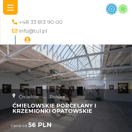
+48 33 813 90 00
info@tu1.pl
Ćmielów
→
Polska
ĆMIELOWSKIE PORCELANY I
KRZEMIONKI OPATOWSKIE
56 PLN
Cena od