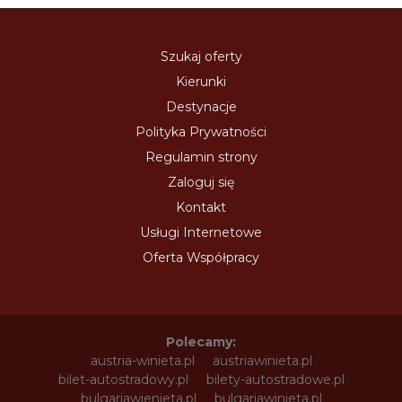
Szukaj oferty
Kierunki
Destynacje
Polityka Prywatności
Regulamin strony
Zaloguj się
Kontakt
Usługi Internetowe
Oferta Współpracy
Polecamy:
austria-winieta.pl
austriawinieta.pl
bilet-autostradowy.pl
bilety-autostradowe.pl
bulgariawienieta.pl
bulgariawinieta.pl