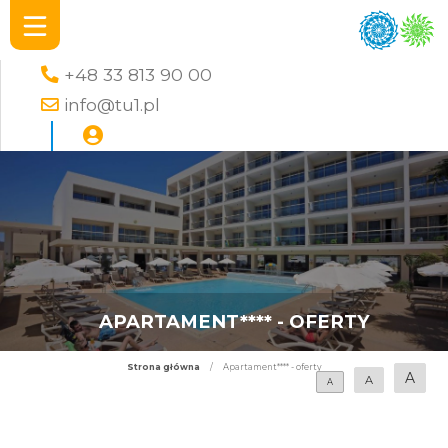
+48 33 813 90 00
info@tu1.pl
APARTAMENT**** - OFERTY
Strona główna
/
Apartament**** - oferty
A
A
A