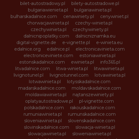
bilet-autostradowy.pl
bilety-autostradowe.pl
bulgariawienieta.pl
bulgariawinieta.pl
bulharskadalnice.com
cenawiniety.pl
cenywiniet.pl
chorwacjawinieta.pl
czechy-winieta.pl
czechywinieta.pl
czechywiniety.pl
dalnicnipoplatky.com
dalnicniznamka.eu
digital-vignette.de
e-vignette.pl
e-winieta.eu
edalnice.org
edalnice.pl
electronicavinieta.com
electroniceviniete.com
estoniawinieta.pl
estonskadalnice.com
ewinieta.pl
info365.pl
litvadalnice.com
litwa-winieta.pl
litwawinieta.pl
livignotunel.pl
livignotunnel.com
lotvawinieta.pl
lotwawinieta.pl
lotysskadalnice.com
madarskadalnice.com
moldavskadalnice.com
moldawiawinieta.pl
najtanszewiniety.pl
oplatyautostradowe.pl
pl-vignette.com
polskadalnice.com
rakouskadalnice.com
rumuniawinieta.pl
rumunskadalnice.com
sloveniawinieta.pl
slovenskadalnice.com
slovinskadalnice.com
slowacja-winieta.pl
slowacjawinieta.pl
sloweniawinieta.pl