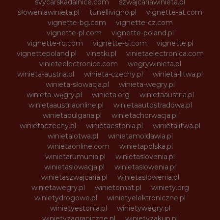
svycarskadalnice.com
szwajcariawinieta.pl
słoweniawinieta.pl
tunellivigno.pl
vignette-at.com
vignette-bg.com
vignette-cz.com
vignette-pl.com
vignette-poland.pl
vignette-ro.com
vignette-si.com
vignette.pl
vignettepoland.pl
vinetki.pl
vinietaelectronica.com
vinieteelectronice.com
wegrywinieta.pl
winieta-austria.pl
winieta-czechy.pl
winieta-litwa.pl
winieta-słowacja.pl
winieta-wegry.pl
winieta-węgry.pl
winieta.org
winietaaustria.pl
winietaaustriaonline.pl
winietaautostradowa.pl
winietabulgaria.pl
winietachorwacja.pl
winietaczechy.pl
winietaestonia.pl
winietalitwa.pl
winietalotwa.pl
winietamoldawia.pl
winietaonline.com
winietapolska.pl
winietarumunia.pl
winietaslovenia.pl
winietaslowacja.pl
winietaslowenia.pl
winietaszwajcaria.pl
winietasłowenia.pl
winietawegry.pl
winietomat.pl
winiety.org
winietydrogowe.pl
winietyelektroniczne.pl
winietyestonia.pl
winietywegry.pl
winietyzagraniczne.pl
winietyzakup.pl