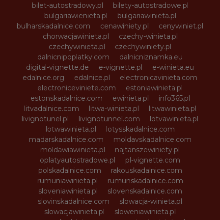
bilet-autostradowy.pl
bilety-autostradowe.pl
bulgariawienieta.pl
bulgariawinieta.pl
bulharskadalnice.com
cenawiniety.pl
cenywiniet.pl
chorwacjawinieta.pl
czechy-winieta.pl
czechywinieta.pl
czechywiniety.pl
dalnicnipoplatky.com
dalnicniznamka.eu
digital-vignette.de
e-vignette.pl
e-winieta.eu
edalnice.org
edalnice.pl
electronicavinieta.com
electroniceviniete.com
estoniawinieta.pl
estonskadalnice.com
ewinieta.pl
info365.pl
litvadalnice.com
litwa-winieta.pl
litwawinieta.pl
livignotunel.pl
livignotunnel.com
lotvawinieta.pl
lotwawinieta.pl
lotysskadalnice.com
madarskadalnice.com
moldavskadalnice.com
moldawiawinieta.pl
najtanszewiniety.pl
oplatyautostradowe.pl
pl-vignette.com
polskadalnice.com
rakouskadalnice.com
rumuniawinieta.pl
rumunskadalnice.com
sloveniawinieta.pl
slovenskadalnice.com
slovinskadalnice.com
slowacja-winieta.pl
slowacjawinieta.pl
sloweniawinieta.pl