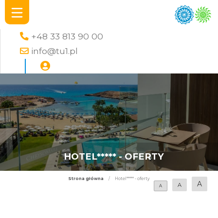
+48 33 813 90 00
info@tu1.pl
HOTEL***** - OFERTY
Strona główna
/
Hotel***** - oferty
A
A
A