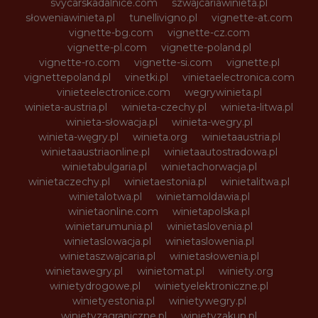
svycarskadalnice.com
szwajcariawinieta.pl
słoweniawinieta.pl
tunellivigno.pl
vignette-at.com
vignette-bg.com
vignette-cz.com
vignette-pl.com
vignette-poland.pl
vignette-ro.com
vignette-si.com
vignette.pl
vignettepoland.pl
vinetki.pl
vinietaelectronica.com
vinieteelectronice.com
wegrywinieta.pl
winieta-austria.pl
winieta-czechy.pl
winieta-litwa.pl
winieta-słowacja.pl
winieta-wegry.pl
winieta-węgry.pl
winieta.org
winietaaustria.pl
winietaaustriaonline.pl
winietaautostradowa.pl
winietabulgaria.pl
winietachorwacja.pl
winietaczechy.pl
winietaestonia.pl
winietalitwa.pl
winietalotwa.pl
winietamoldawia.pl
winietaonline.com
winietapolska.pl
winietarumunia.pl
winietaslovenia.pl
winietaslowacja.pl
winietaslowenia.pl
winietaszwajcaria.pl
winietasłowenia.pl
winietawegry.pl
winietomat.pl
winiety.org
winietydrogowe.pl
winietyelektroniczne.pl
winietyestonia.pl
winietywegry.pl
winietyzagraniczne.pl
winietyzakup.pl