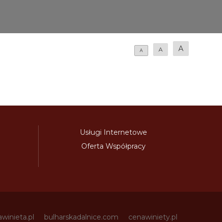
A
A
A
Usługi Internetowe
Oferta Współpracy
awinieta.pl
bulharskadalnice.com
cenawiniety.pl