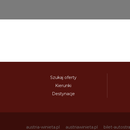
Szukaj oferty
Kierunki
Destynacje
austria-winieta.pl
austriawinieta.pl
bilet-autostr