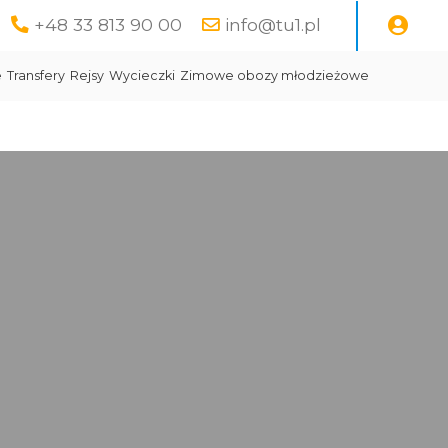
+48 33 813 90 00
info@tu1.pl
e
Transfery
Rejsy
Wycieczki
Zimowe obozy młodzieżowe