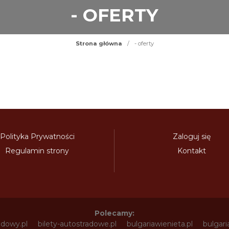
- OFERTY
Strona główna
/
- oferty
Polityka Prywatności
Zaloguj się
Regulamin strony
Kontakt
Polecamy:
adowy.pl
bilety-autostradowe.pl
bulgariawienieta.pl
bulgari