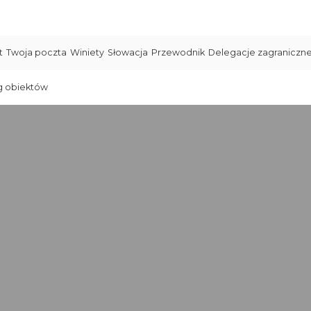
t
Twoja poczta
Winiety
Słowacja
Przewodnik
Delegacje zagraniczn
g obiektów